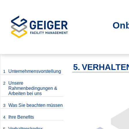
Onb
5.
VERHALTE
Unternehmensvorstellung
1
Unsere
2
Rahmenbedingungen &
Arbeiten bei uns
Was Sie beachten müssen
3
Ihre Benefits
4
Verhaltenskodex