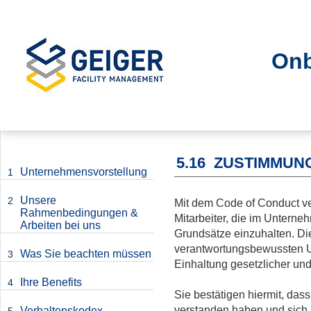
Onb
5.16
ZUSTIMMUNG
Unternehmensvorstellung
1
Unsere
2
Mit dem Code of Conduct verp
Rahmenbedingungen &
Mitarbeiter, die im Untern
Arbeiten bei uns
Grundsätze einzuhalten. Di
verantwortungsbewussten 
Was Sie beachten müssen
3
Einhaltung gesetzlicher un
Ihre Benefits
4
Sie bestätigen hiermit, da
verstanden haben und sich 
Verhaltenskodex