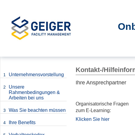
Onb
Kontakt-/Hilfeinfo
Unternehmensvorstellung
1
Ihre Ansprechpartner
Unsere
2
Rahmenbedingungen &
Arbeiten bei uns
Organisatorische Fragen
Was Sie beachten müssen
zum E-Learning:
3
Klicken Sie hier
Ihre Benefits
4
Verhaltenskodex