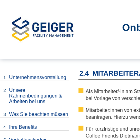
Onb
2.4
MITARBEITE
Unternehmensvorstellung
1
Unsere
2
Als Mitarbeiter/-in am 
Rahmenbedingungen &
bei Vorlage von verschi
Arbeiten bei uns
Mitarbeiter:innen von e
Was Sie beachten müssen
3
beantragen. Hierzu wende
Ihre Benefits
4
Für kurzfristige und un
Coffee Friends Dietmann
Verhaltenskodex