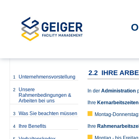
O
2.2
IHRE ARBE
Unternehmensvorstellung
1
Unsere
2
In der
Administration
p
Rahmenbedingungen &
Arbeiten bei uns
Ihre
Kernarbeitszeiten
Was Sie beachten müssen
3
Montag-Donnerstag: 
Ihre
Rahmenarbeitsze
Ihre Benefits
4
Montag - bis Freitag
Verhaltenskodex