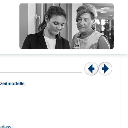
tzeitmodells
.
rfasst.