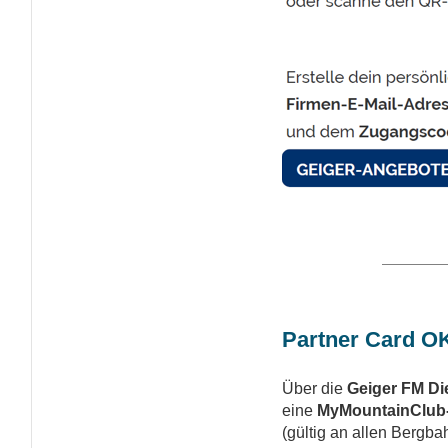
Partner Card O
Über die
Geiger FM Di
eine
MyMountainClub
(gültig an allen Bergba